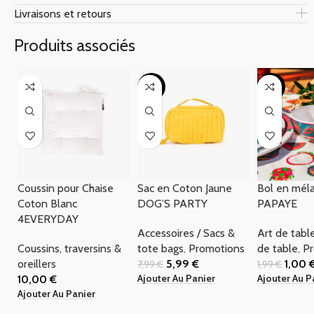
Livraisons et retours
Produits associés
-25%
-50%
Coussin pour Chaise
Sac en Coton Jaune
Bol en mél
Coton Blanc
DOG’S PARTY
PAPAYE
4EVERYDAY
Accessoires / Sacs &
Art de tabl
Coussins, traversins &
tote bags
,
Promotions
de table
,
P
oreillers
5,99
€
1,00
7,99
€
1,99
€
Ajouter Au Panier
Ajouter Au P
10,00
€
Ajouter Au Panier