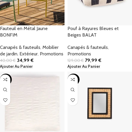
Fauteuil en Métal Jaune
Pouf à Rayures Bleues et
BONFIM
Beiges BALAT
Canapés & fauteuils
,
Mobilier
Canapés & fauteuils
,
de jardin
,
Extérieur
,
Promotions
Promotions
34,99
€
79,99
€
40,00
€
129,00
€
Ajouter Au Panier
Ajouter Au Panier
-43%
-20%