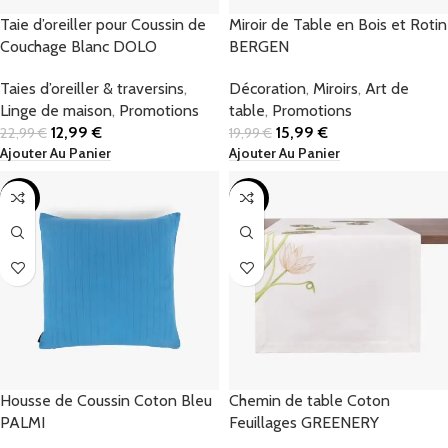
Taie d’oreiller pour Coussin de
Miroir de Table en Bois et Rotin
Couchage Blanc DOLO
BERGEN
Taies d’oreiller & traversins
,
Décoration
,
Miroirs
,
Art de
Linge de maison
,
Promotions
table
,
Promotions
12,99
€
15,99
€
22,99
€
19,99
€
Ajouter Au Panier
Ajouter Au Panier
-47%
-61%
Housse de Coussin Coton Bleu
Chemin de table Coton
PALMI
Feuillages GREENERY