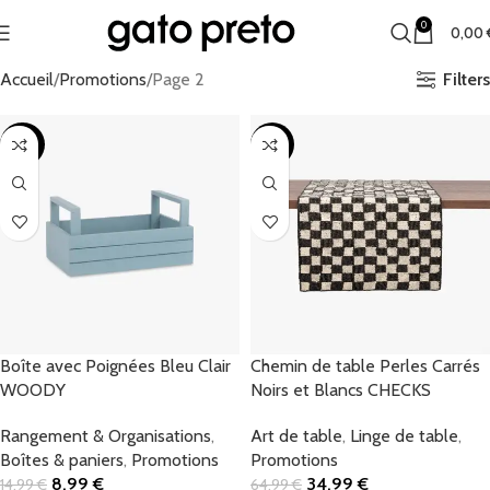
0
0,00
Filters
Accueil
Promotions
Page 2
-40%
-46%
Boîte avec Poignées Bleu Clair
Chemin de table Perles Carrés
WOODY
Noirs et Blancs CHECKS
Rangement & Organisations
,
Art de table
,
Linge de table
,
Boîtes & paniers
,
Promotions
Promotions
8,99
€
34,99
€
14,99
€
64,99
€