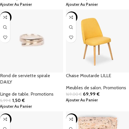
Ajouter Au Panier
Ajouter Au Panier
-75%
-59%
Rond de serviette spirale
Chaise Moutarde LILLE
DAILY
Meubles de salon
,
Promotions
Linge de table
,
Promotions
69,99
€
169,00
€
Ajouter Au Panier
1,50
€
5,99
€
Ajouter Au Panier
-26%
-29%