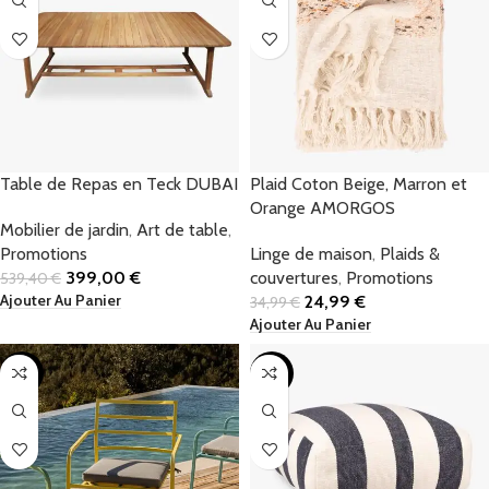
Table de Repas en Teck DUBAI
Plaid Coton Beige, Marron et
Orange AMORGOS
Mobilier de jardin
,
Art de table
,
Promotions
Linge de maison
,
Plaids &
399,00
€
couvertures
,
Promotions
539,40
€
Ajouter Au Panier
24,99
€
34,99
€
Ajouter Au Panier
-13%
-38%