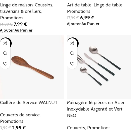
Linge de maison
,
Coussins,
Art de table
,
Linge de table
,
traversins & oreillers
,
Promotions
Promotions
6,99
€
17,99
€
Ajouter Au Panier
7,99
€
14,99
€
Ajouter Au Panier
-25%
-17%
Cuillère de Service WALNUT
Ménagère 16 pièces en Acier
Inoxydable Argenté et Vert
Couverts de service
,
NEO
Promotions
2,99
€
Couverts
,
Promotions
3,99
€