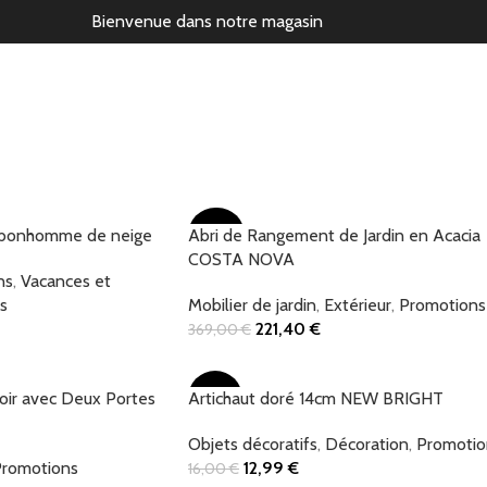
Bienvenue dans notre magasin
l/bonhomme de neige
Abri de Rangement de Jardin en Acacia
-40%
COSTA NOVA
ns
,
Vacances et
s
Mobilier de jardin
,
Extérieur
,
Promotions
221,40
€
369,00
€
Add To Cart
oir avec Deux Portes
Artichaut doré 14cm NEW BRIGHT
-19%
Objets décoratifs
,
Décoration
,
Promotio
romotions
12,99
€
16,00
€