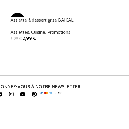
Add To Cart
Assiette à dessert grise BAIKAL
-57%
Assiettes
,
Cuisine
,
Promotions
2,99
€
6,99
€
Add To Cart
BONNEZ-VOUS À NOTRE NEWSLETTER