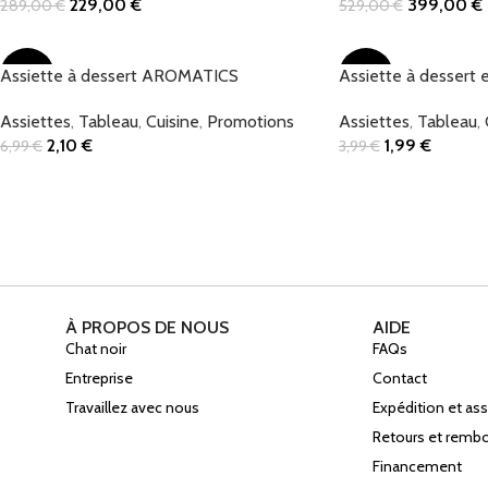
229,00
€
399,00
€
289,00
€
529,00
€
Add To Cart
Add To Cart
Assiette à dessert AROMATICS
-70%
Assiette à dessert
-50%
Assiettes
,
Tableau
,
Cuisine
,
Promotions
Assiettes
,
Tableau
,
2,10
€
1,99
€
6,99
€
3,99
€
Add To Cart
Add To Cart
À PROPOS DE NOUS
AIDE
Chat noir
FAQs
Entreprise
Contact
Travaillez avec nous
Expédition et a
Retours et rem
Financement