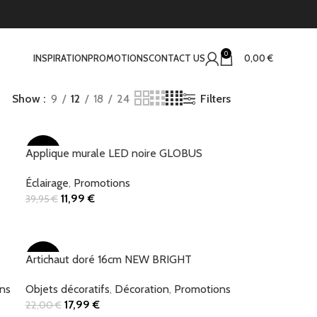
0
INSPIRATION
PROMOTIONS
CONTACT US
0,00
€
Filters
Show
9
12
18
24
Applique murale LED noire GLOBUS
-70%
Éclairage
,
Promotions
11,99
€
39,95
€
Add To Cart
Artichaut doré 16cm NEW BRIGHT
-18%
ns
Objets décoratifs
,
Décoration
,
Promotions
17,99
€
22,00
€