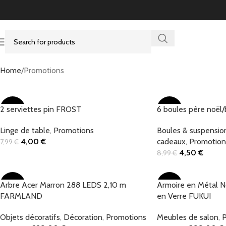
Home
Promotions
2 serviettes pin FROST
-50%
6 boules père noë
-50%
Linge de table
,
Promotions
Boules & suspensio
4,00
€
cadeaux
,
Promotion
7,99
€
Add To Cart
4,50
€
8,99
€
Add To Cart
Arbre Acer Marron 288 LEDS 2,10 m
-21%
Armoire en Métal N
-25%
FARMLAND
en Verre FUKUI
Objets décoratifs
,
Décoration
,
Promotions
Meubles de salon
,
P