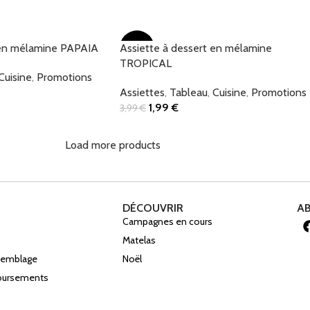
Add To Cart
 en mélamine PAPAIA
Assiette à dessert en mélamine
-50%
TROPICAL
Cuisine
,
Promotions
Assiettes
,
Tableau
,
Cuisine
,
Promotions
1,99
€
3,99
€
Add To Cart
Load more products
DÉCOUVRIR
A
Campagnes en cours
Matelas
ssemblage
Noël
boursements