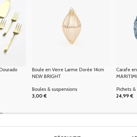
 Dourado
Boule en Verre Larme Dorée 14cm
Carafe en
NEW BRIGHT
MARITIM
Boules & suspensions
Pichets &
3,00
€
24,99
€
Ajouter Au Panier
Ajouter Au