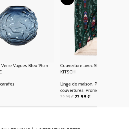
 Verre Vagues Bleu 19cm
Couverture avec Sherpa Nutcracke
E
KITSCH
 carafes
Linge de maison
,
Plaids &
couvertures
,
Promotions
 Panier
22,99
€
29,99
€
Ajouter Au Panier