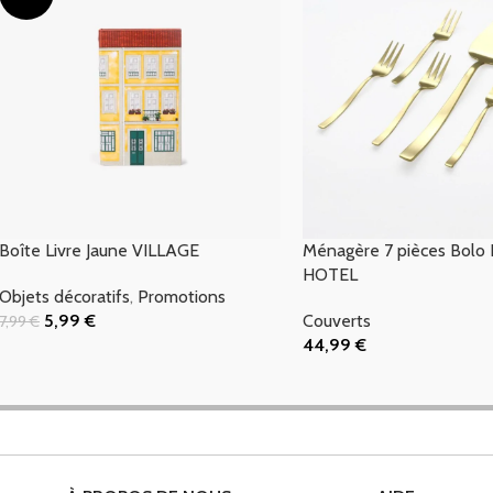
Boîte Livre Jaune VILLAGE
Ménagère 7 pièces Bolo
HOTEL
Objets décoratifs
,
Promotions
5,99
€
Couverts
7,99
€
Ajouter Au Panier
44,99
€
Ajouter Au Panier