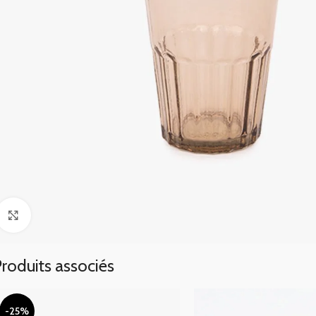
Click to enlarge
roduits associés
-25%