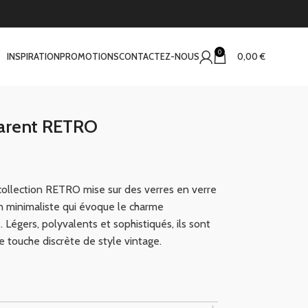
0
INSPIRATION
PROMOTIONS
CONTACTEZ-NOUS
0,00
€
parent RETRO
a collection RETRO mise sur des verres en verre
gn minimaliste qui évoque le charme
 Légers, polyvalents et sophistiqués, ils sont
e touche discrète de style vintage.