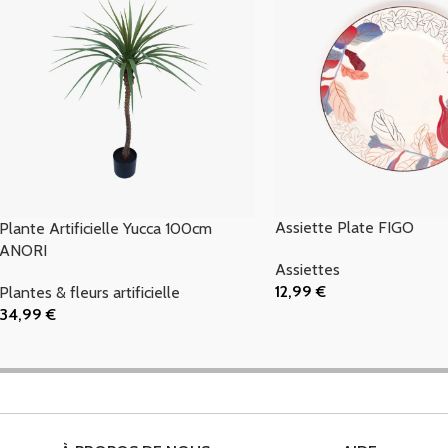
Assiette Plate FIGO
Plante Artificielle Yucca 100cm
ANORI
Assiettes
12,99
€
Plantes & fleurs artificielle
Ajouter Au Panier
34,99
€
Ajouter Au Panier