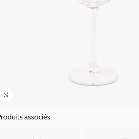
Click to enlarge
roduits associés