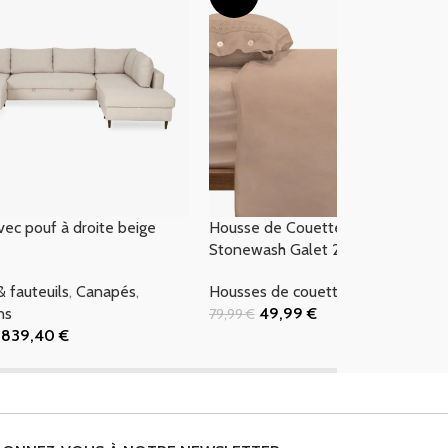
ec pouf à droite beige
Housse de Couette Coton
Stonewash Galet 240×220 PARIS
 fauteuils
,
Canapés
,
Housses de couette
,
Promotions
ns
49,99
€
79,99
€
Ajouter Au Panier
839,40
€
 Panier