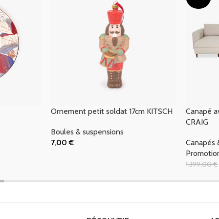
Ornement petit soldat 17cm KITSCH
Canapé av
CRAIG
Boules & suspensions
7,00
€
Canapés &
Ajouter Au Panier
Promotio
1 399,00
€
Ajouter Au