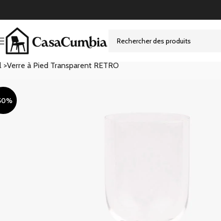
l >
Verre à Pied Transparent RETRO
50%