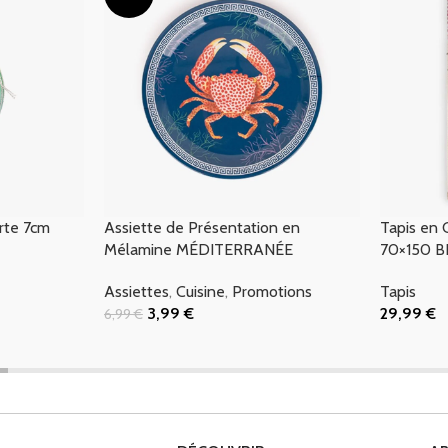
rte 7cm
Assiette de Présentation en
Tapis en 
Mélamine MÉDITERRANÉE
70×150 B
Assiettes
,
Cuisine
,
Promotions
Tapis
3,99
€
29,99
€
6,99
€
Ajouter Au Panier
Ajouter Au