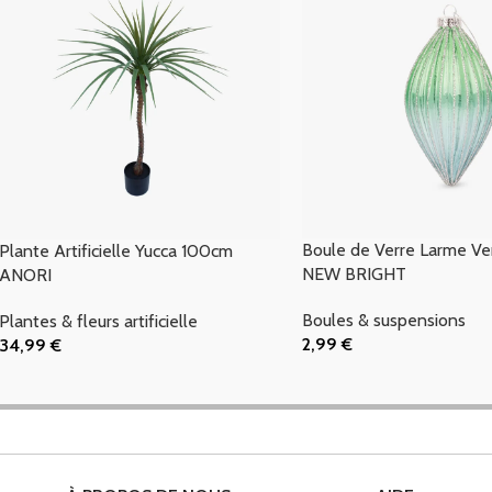
Boule de Verre Larme Ve
Plante Artificielle Yucca 100cm
NEW BRIGHT
ANORI
Boules & suspensions
Plantes & fleurs artificielle
2,99
€
34,99
€
Ajouter Au Panier
Ajouter Au Panier