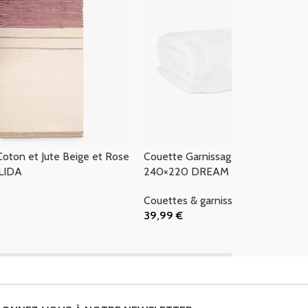
Coton et Jute Beige et Rose
Couette Garnissage Microfibre 150
LIDA
240×220 DREAM
Couettes & garnissages
39,99
€
 Panier
Ajouter Au Panier