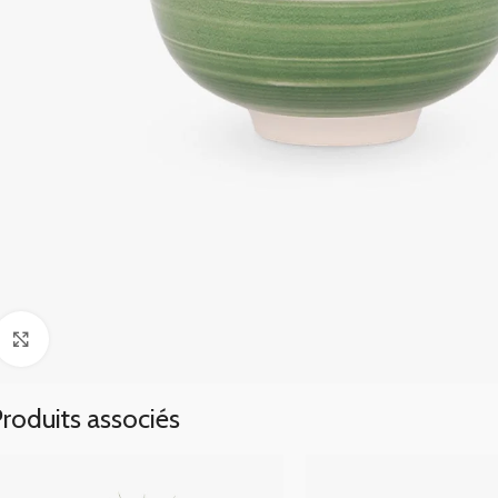
Click to enlarge
roduits associés