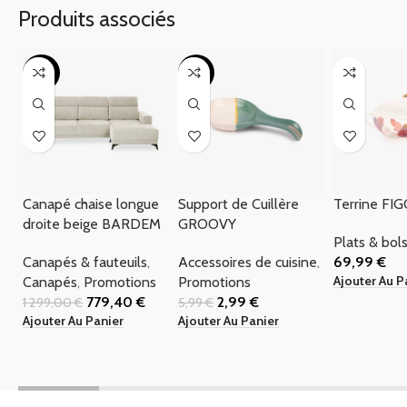
Produits associés
-40%
-50%
Canapé chaise longue
Support de Cuillère
Terrine FI
droite beige BARDEM
GROOVY
Plats & bol
Canapés & fauteuils
,
Accessoires de cuisine
,
69,99
€
Ajouter Au P
Canapés
,
Promotions
Promotions
779,40
€
2,99
€
1 299,00
€
5,99
€
Ajouter Au Panier
Ajouter Au Panier