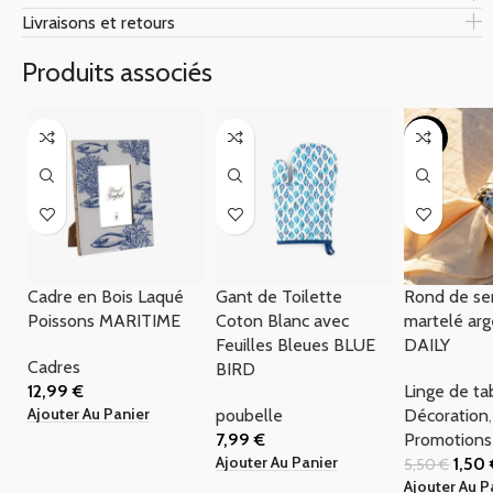
Livraisons et retours
Produits associés
-73%
Cadre en Bois Laqué
Gant de Toilette
Rond de se
Poissons MARITIME
Coton Blanc avec
martelé arg
Feuilles Bleues BLUE
DAILY
Cadres
BIRD
12,99
€
Linge de ta
Ajouter Au Panier
poubelle
Décoration
,
7,99
€
Promotions
Ajouter Au Panier
1,50
5,50
€
Ajouter Au P