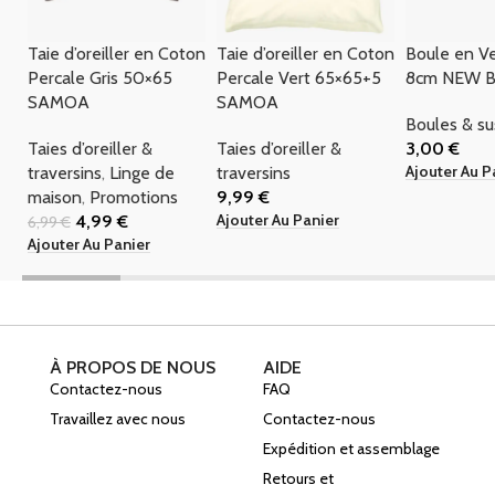
Taie d’oreiller en Coton
Taie d’oreiller en Coton
Boule en Ve
Percale Gris 50×65
Percale Vert 65×65+5
8cm NEW 
SAMOA
SAMOA
Boules & s
Taies d’oreiller &
Taies d’oreiller &
3,00
€
Ajouter Au P
traversins
,
Linge de
traversins
maison
,
Promotions
9,99
€
Ajouter Au Panier
4,99
€
6,99
€
Ajouter Au Panier
À PROPOS DE NOUS
AIDE
Contactez-nous
FAQ
Travaillez avec nous
Contactez-nous
Expédition et assemblage
Retours et