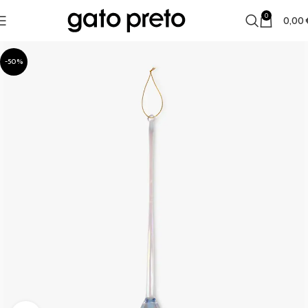
0
0,00
-50%