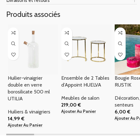
Livraisons et retours
Produits associés
Huilier-vinaigrier
Ensemble de 2 Tables
Bougie Ros
double en verre
d’Appoint HUELVA
RUSTIK
borosilicate 500 ml
Meubles de salon
Décoration
UTILIA
219,00
€
senteurs
Ajouter Au Panier
Huiliers & vinaigriers
6,00
€
Ajouter Au P
14,99
€
Ajouter Au Panier