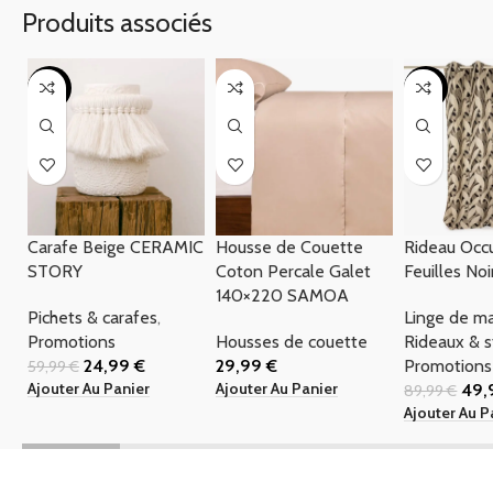
Produits associés
-58%
-44%
Carafe Beige CERAMIC
Housse de Couette
Rideau Occ
STORY
Coton Percale Galet
Feuilles No
140×220 SAMOA
Pichets & carafes
,
Linge de m
Promotions
Housses de couette
Rideaux & s
24,99
€
29,99
€
Promotions
59,99
€
Ajouter Au Panier
Ajouter Au Panier
49
89,99
€
Ajouter Au P