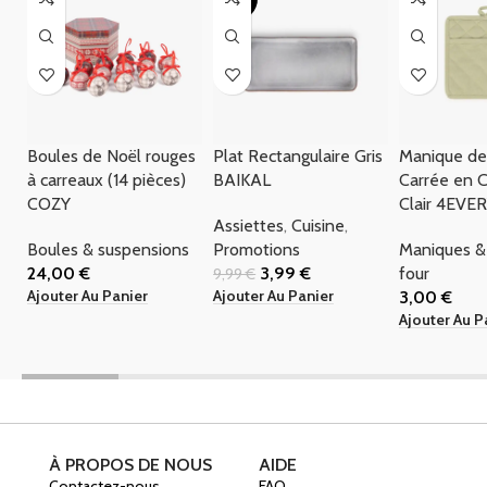
Boules de Noël rouges
Plat Rectangulaire Gris
Manique de 
à carreaux (14 pièces)
BAIKAL
Carrée en 
COZY
Clair 4EV
Assiettes
,
Cuisine
,
Boules & suspensions
Promotions
Maniques &
24,00
€
3,99
€
four
9,99
€
Ajouter Au Panier
Ajouter Au Panier
3,00
€
Ajouter Au P
À PROPOS DE NOUS
AIDE
Contactez-nous
FAQ