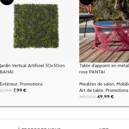
Jardin Vertical Artificiel 50x50cm
Table d’appoint en métal
BAHAI
rose PANTAI
Extérieur
,
Promotions
Meubles de salon
,
Mobili
7,99
€
Art de table
,
Promotions
12,99
€
Ajouter Au Panier
49,99
€
349,00
€
Ajouter Au Panier