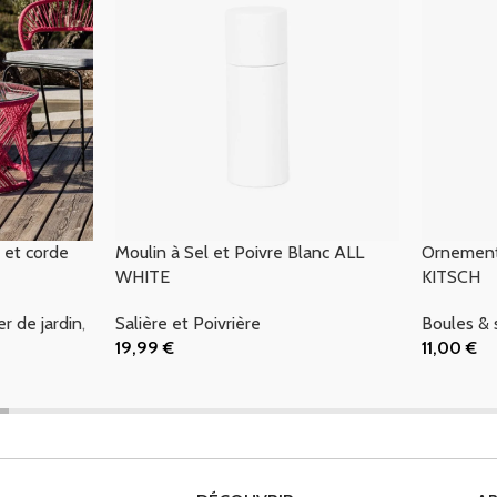
 et corde
Moulin à Sel et Poivre Blanc ALL
Ornement
WHITE
KITSCH
er de jardin
,
Salière et Poivrière
Boules & 
19,99
€
11,00
€
Ajouter Au Panier
Ajouter Au