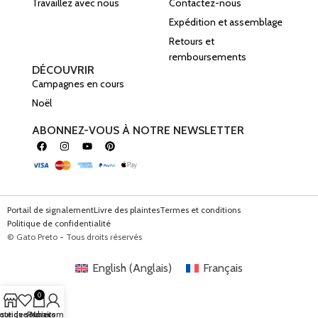
Travaillez avec nous
Contactez-nous
Expédition et assemblage
Retours et
remboursements
DÉCOUVRIR
Campagnes en cours
Noël
ABONNEZ-VOUS À NOTRE NEWSLETTER
Portail de signalement
Livre des plaintes
Termes et conditions
Politique de confidentialité
© Gato Preto - Tous droits réservés
English
(
Anglais
)
Français
0
outique
iste de souhaits
Panier
Mon compte