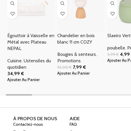
Égouttoir à Vaisselle en
Chandelier en bois
Slaeiro Ver
Métal avec Plateau
blanc 11 cm COZY
poubelle
,
P
NEPAL
Bougies & senteurs
,
4,9
5,99
€
Ajouter Au P
Cuisine
,
Ustensiles du
Promotions
quotidien
7,99
€
10,00
€
Ajouter Au Panier
34,99
€
Ajouter Au Panier
À PROPOS DE NOUS
AIDE
Contactez-nous
FAQ