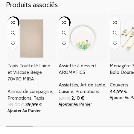
Produits associés
-73%
-70%
Tapis Touffeté Laine
Assiette à dessert
Ménagère 7
et Viscose Beige
AROMATICS
Bolo Dour
70×110 MIRA
Assiettes
,
Art de table
,
Couverts
Animal de compagnie
,
Cuisine
,
Promotions
44,99
€
Ajouter Au P
Promotions
,
Tapis
2,10
€
6,99
€
Ajouter Au Panier
39,99
€
149,00
€
Ajouter Au Panier