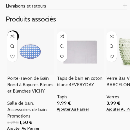
Livraisons et retours
Produits associés
-75%
Porte-savon de Bain
Tapis de bain en coton
Verre Bas V
Rond à Rayures Bleues
blanc 4EVERYDAY
BARCELO
et Blanches VICHY
Tapis
Verres
Salle de bain
,
9,99
€
3,99
€
Ajouter Au Panier
Ajouter Au P
Accessoires de bain
,
Promotions
1,50
€
5,99
€
Ajouter Au Panier