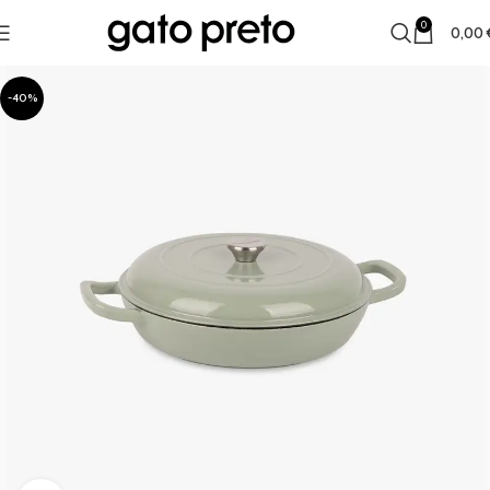
0
0,00
-40%