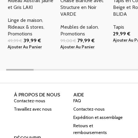
Rideau Abstrait Jaune
Chaise Blanche avec
Tapis en Co
et Gris LAKI
Structure en Noir
Beige et R
VARDE
BLIDA
Linge de maison
,
Rideaux & stores
,
Meubles de salon
,
Tapis
Promotions
Promotions
29,99
€
Ajouter Au P
39,99
€
79,99
€
49,99
€
99,00
€
Ajouter Au Panier
Ajouter Au Panier
À PROPOS DE NOUS
AIDE
Contactez-nous
FAQ
Travaillez avec nous
Contactez-nous
Expédition et assemblage
Retours et
remboursements