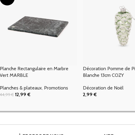
Planche Rectangulaire en Marbre
Décoration Pomme de Pi
Vert MARBLE
Blanche 13cm COZY
Planches & plateaux
,
Promotions
Décoration de Noël
12,99
€
2,99
€
44,99
€
Ajouter Au Panier
Ajouter Au Panier