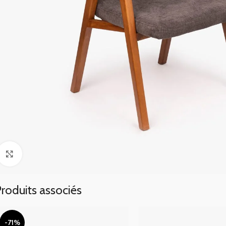
Click to enlarge
roduits associés
-71%