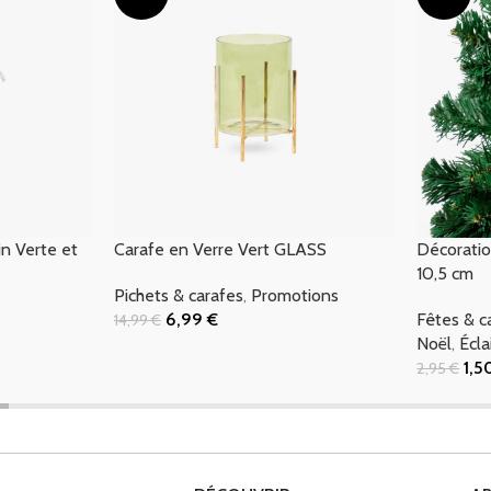
n Verte et
Carafe en Verre Vert GLASS
Décoratio
10,5 cm
Pichets & carafes
,
Promotions
6,99
€
Fêtes & 
14,99
€
Ajouter Au Panier
Noël
,
Écla
1,
2,95
€
Ajouter Au