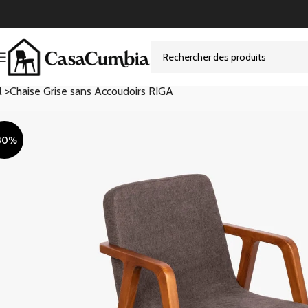
l >
Chaise Grise sans Accoudoirs RIGA
30%