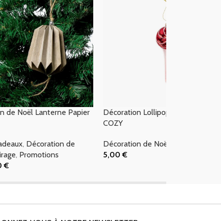
n de Noël Lanterne Papier
Décoration Lollipop Rouge 16cm
COZY
cadeaux
,
Décoration de
Décoration de Noël
irage
,
Promotions
5,00
€
Ajouter Au Panier
50
€
 Panier