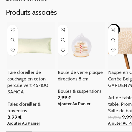
Produits associés
-33%
Taie d’oreiller de
Boule de verre plaque
Nappe en 
couchage en coton
directions 8 cm
Carrée Beig
percale vert 45×100
GARDEN M
Boules & suspensions
SAMOA
2,99
€
Art de tabl
Ajouter Au Panier
Taies d’oreiller &
table
,
Prom
traversins
Salle de ba
8,99
€
9,9
14,99
€
Ajouter Au Panier
Ajouter Au P