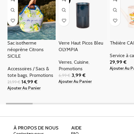
Sac isotherme
Verre Haut Picos Bleu
Théière C
néoprène Citrons
OLYMPIA
Service à c
SICILE
Verres
,
Cuisine
,
29,99
€
Ajouter Au P
Accessoires / Sacs &
Promotions
tote bags
,
Promotions
3,99
€
6,99
€
Ajouter Au Panier
14,99
€
21,99
€
Ajouter Au Panier
À PROPOS DE NOUS
AIDE
Contactez-nous
FAQ