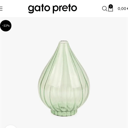
0
0,00
-22%