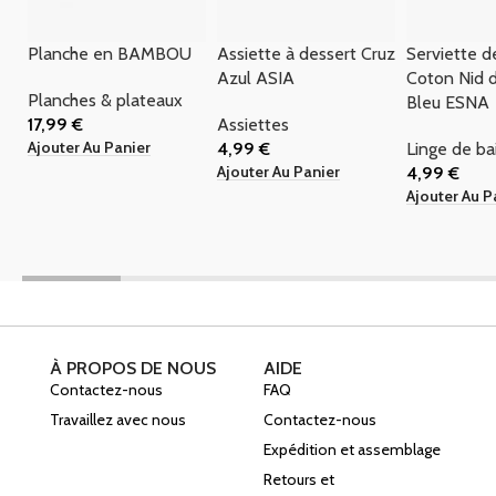
Planche en BAMBOU
Assiette à dessert Cruz
Serviette d
Azul ASIA
Coton Nid d
Planches & plateaux
Bleu ESNA
17,99
€
Assiettes
Ajouter Au Panier
4,99
€
Linge de ba
Ajouter Au Panier
4,99
€
Ajouter Au P
À PROPOS DE NOUS
AIDE
Contactez-nous
FAQ
Travaillez avec nous
Contactez-nous
Expédition et assemblage
Retours et