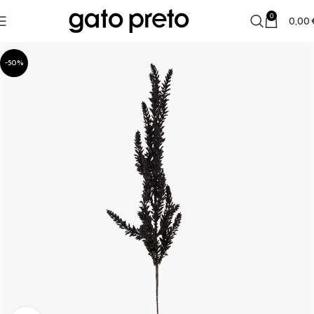
0
0,00
-50%