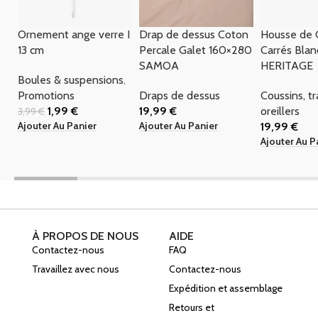
Ornement ange verre I
Drap de dessus Coton
Housse de 
13 cm
Percale Galet 160×280
Carrés Blan
SAMOA
HERITAGE
Boules & suspensions
,
Promotions
Draps de dessus
Coussins, t
1,99
€
19,99
€
oreillers
3,99
€
Ajouter Au Panier
Ajouter Au Panier
19,99
€
Ajouter Au P
À PROPOS DE NOUS
AIDE
Contactez-nous
FAQ
Travaillez avec nous
Contactez-nous
Expédition et assemblage
Retours et