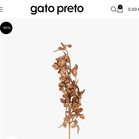
0
0,00
-50%