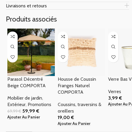
Livraisons et retours
Produits associés
-14%
Parasol Décentré
Housse de Coussin
Verre Bas 
Beige COMPORTA
Franges Naturel
Verres
COMPORTA
Mobilier de jardin
,
3,99
€
Ajouter Au P
Extérieur
,
Promotions
Coussins, traversins &
59,99
€
oreillers
69,99
€
Ajouter Au Panier
19,00
€
Ajouter Au Panier