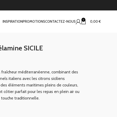
0
INSPIRATION
PROMOTIONS
CONTACTEZ-NOUS
0,00
€
élamine SICILE
 la fraîcheur méditerranéenne, combinant des
nels italiens avec les citrons siciliens
à des éléments maritimes pleins de couleurs,
côtier parfait pour les repas en plein air ou
 touche traditionnelle.