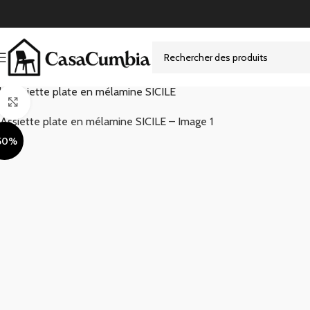
l >
Assiette plate en mélamine SICILE
Click to enlarge
50%