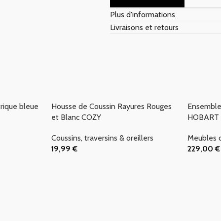
Plus d'informations
Livraisons et retours
rique bleue
Housse de Coussin Rayures Rouges
Ensemble 
et Blanc COZY
HOBART
Coussins, traversins & oreillers
Meubles 
19,99
€
229,00
€
Ajouter Au Panier
Ajouter Au