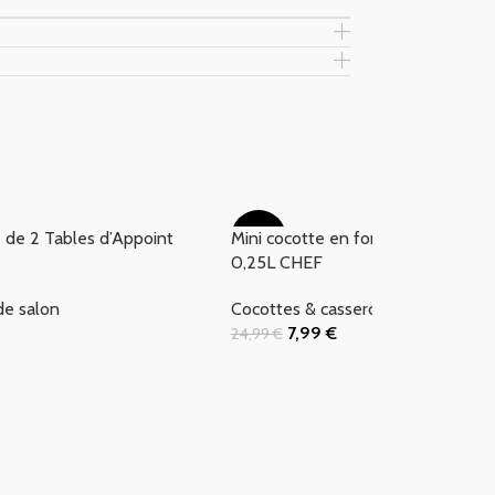
de 2 Tables d’Appoint
Mini cocotte en fonte Beige D10cm
-68%
0,25L CHEF
de salon
Cocottes & casseroles
,
Promotion
7,99
€
24,99
€
 Panier
Ajouter Au Panier