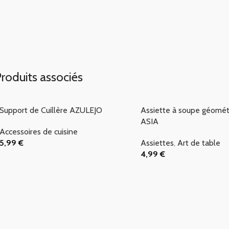
roduits associés
Support de Cuillère AZULEJO
Assiette à soupe géomét
ASIA
Accessoires de cuisine
5,99
€
Assiettes
,
Art de table
Ajouter Au Panier
4,99
€
Ajouter Au Panier