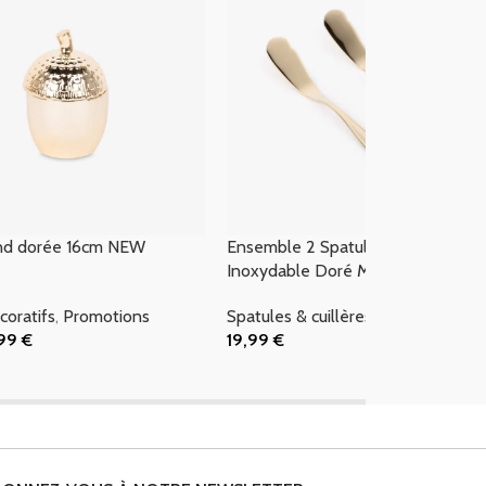
and dorée 16cm NEW
Ensemble 2 Spatules en Acier
Inoxydable Doré MARIE
coratifs
,
Promotions
Spatules & cuillères de cuisine
,99
€
19,99
€
 Panier
Ajouter Au Panier