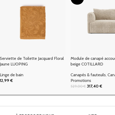
Serviette de Toilette Jacquard Floral
Module de canapé accou
Jaune LUOPING
beige COTILLARD
Linge de bain
Canapés & fauteuils
,
Can
12,99
€
Promotions
Ajouter Au Panier
317,40
€
529,00
€
Ajouter Au Panier