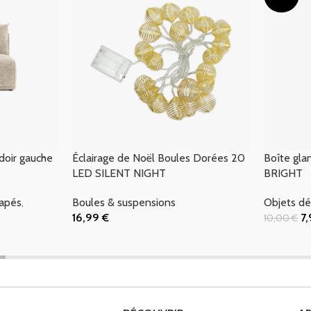
doir gauche
Éclairage de Noël Boules Dorées 20
Boîte gl
LED SILENT NIGHT
BRIGHT
apés
,
Boules & suspensions
Objets dé
16,99
€
7
10,00
€
Ajouter Au Panier
Ajouter Au