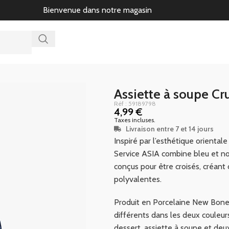
Bienvenue dans notre magasin
Assiette à soupe Cr
Réf : 59189798
4,99
€
Taxes incluses.
Livraison entre 7 et 14 jours
Inspiré par l’esthétique oriental
Service ASIA combine bleu et no
conçus pour être croisés, créant
polyvalentes.
Produit en Porcelaine New Bone 
différents dans les deux couleurs
dessert, assiette à soupe et deu