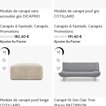
Module de canapé sans
Module de canapé pouf gris
accoudoir gris DICAPRIO
COTILLARD
Canapés & fauteuils
,
Canapés
,
Canapés & fauteuils
,
Canapés
,
Promotions
Promotions
182,40
€
191,40
€
303,20
€
319,00
€
Ajouter Au Panier
Ajouter Au Panier
-40%
-40%
Module de canapé pouf beige
Canapé-lit Gris Clair Trois
COTILLARD
Places PATTINSON