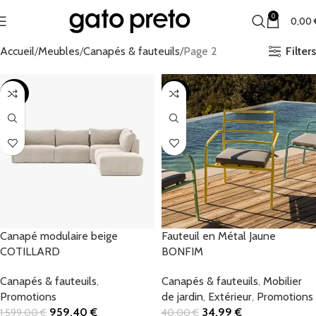
0
0,00
Filters
Accueil
Meubles
Canapés & fauteuils
Page 2
-40%
-13%
Canapé modulaire beige
Fauteuil en Métal Jaune
COTILLARD
BONFIM
Canapés & fauteuils
,
Canapés & fauteuils
,
Mobilier
Promotions
de jardin
,
Extérieur
,
Promotions
959,40
€
34,99
€
1 599,00
€
40,00
€