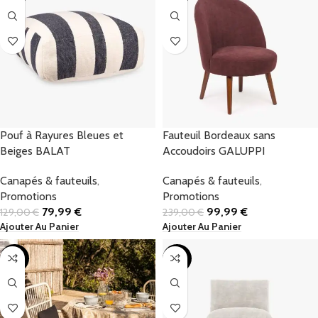
Pouf à Rayures Bleues et
Fauteuil Bordeaux sans
Beiges BALAT
Accoudoirs GALUPPI
Canapés & fauteuils
,
Canapés & fauteuils
,
Promotions
Promotions
79,99
€
99,99
€
129,00
€
239,00
€
Ajouter Au Panier
Ajouter Au Panier
-30%
-40%