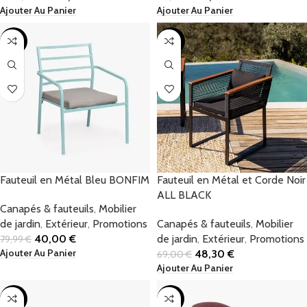
Ajouter Au Panier
Ajouter Au Panier
-50%
-30%
Fauteuil en Métal Bleu BONFIM
Fauteuil en Métal et Corde Noir
ALL BLACK
Canapés & fauteuils
,
Mobilier
de jardin
,
Extérieur
,
Promotions
Canapés & fauteuils
,
Mobilier
40,00
€
de jardin
,
Extérieur
,
Promotions
79,99
€
Ajouter Au Panier
48,30
€
69,00
€
Ajouter Au Panier
-38%
-58%