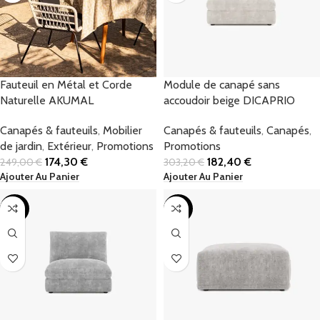
Fauteuil en Métal et Corde
Module de canapé sans
Naturelle AKUMAL
accoudoir beige DICAPRIO
Canapés & fauteuils
,
Mobilier
Canapés & fauteuils
,
Canapés
,
de jardin
,
Extérieur
,
Promotions
Promotions
174,30
€
182,40
€
249,00
€
303,20
€
Ajouter Au Panier
Ajouter Au Panier
-40%
-40%