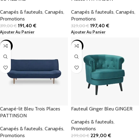
Canapés & fauteuils
,
Canapés
,
Canapés & fauteuils
,
Canapés
,
Promotions
Promotions
191,40
€
197,40
€
319,00
€
329,00
€
Ajouter Au Panier
Ajouter Au Panier
-40%
-23%
Canapé-lit Bleu Trois Places
Fauteuil Ginger Bleu GINGER
PATTINSON
Canapés & fauteuils
,
Canapés & fauteuils
,
Canapés
,
Promotions
Promotions
229,00
€
299,00
€