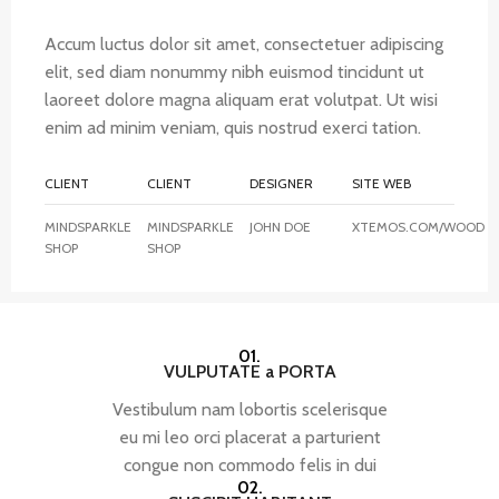
Accum luctus dolor sit amet, consectetuer adipiscing
elit, sed diam nonummy nibh euismod tincidunt ut
laoreet dolore magna aliquam erat volutpat. Ut wisi
enim ad minim veniam, quis nostrud exerci tation.
CLIENT
CLIENT
DESIGNER
SITE WEB
MINDSPARKLE
MINDSPARKLE
JOHN DOE
XTEMOS.COM/WOOD
SHOP
SHOP
01.
VULPUTATE a PORTA
Vestibulum nam lobortis scelerisque
eu mi leo orci placerat a parturient
congue non commodo felis in dui
02.